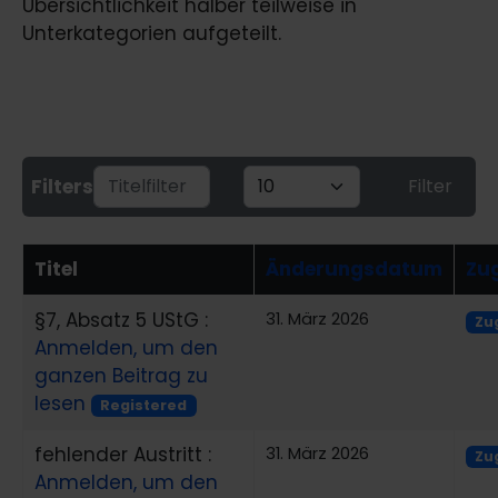
Übersichtlichkeit halber teilweise in
Unterkategorien aufgeteilt.
Titelfilter
Anzeige #
Filters
Filter
Titel
Änderungsdatum
Zug
§7, Absatz 5 UStG :
31. März 2026
Zug
Anmelden, um den
ganzen Beitrag zu
lesen
Registered
fehlender Austritt :
31. März 2026
Zug
Anmelden, um den