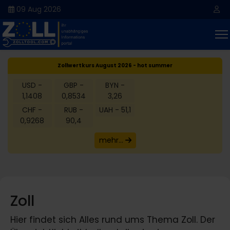
09 Aug 2026
Zollwertkurs August 2026 - hot summer
USD -
GBP -
BYN -
1,1408
0,8534
3,26
CHF -
RUB -
UAH - 51,1
0,9268
90,4
mehr...
Zoll
Hier findet sich Alles rund ums Thema Zoll. Der