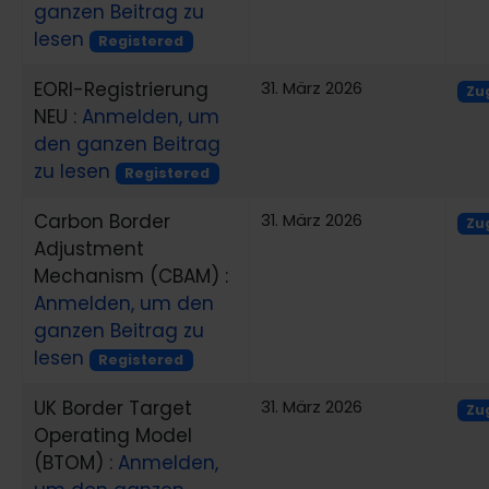
ganzen Beitrag zu
lesen
Registered
EORI-Registrierung
31. März 2026
Zug
NEU :
Anmelden, um
den ganzen Beitrag
zu lesen
Registered
Carbon Border
31. März 2026
Zug
Adjustment
Mechanism (CBAM) :
Anmelden, um den
ganzen Beitrag zu
lesen
Registered
UK Border Target
31. März 2026
Zug
Operating Model
(BTOM) :
Anmelden,