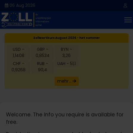
06 Aug 2026
Zollwertkurs August 2026 - hot summer
USD -
GBP -
BYN -
1,1408
0,8534
3,26
CHF -
RUB -
UAH - 51,1
0,9268
90,4
mehr...
Welcome. The Info you require is available for
free.