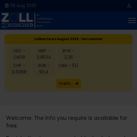
08 Aug 2026
Zollwertkurs August 2026 - hot summer
USD -
GBP -
BYN -
1,1408
0,8534
3,26
CHF -
RUB -
UAH - 51,1
0,9268
90,4
mehr...
Welcome. The Info you require is available for
free.