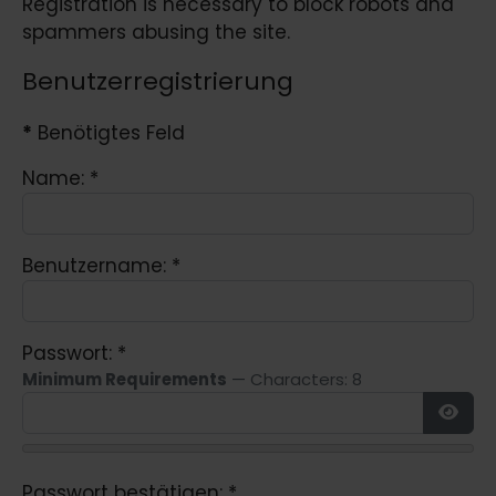
Registration is necessary to block robots and
spammers abusing the site.
Benutzerregistrierung
*
Benötigtes Feld
Name:
*
Benutzername:
*
Passwort:
*
Minimum Requirements
— Characters: 8
Show
Passwort bestätigen:
*