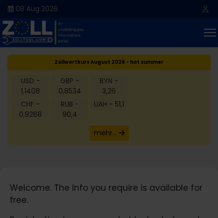
08 Aug 2026
Zollwertkurs August 2026 - hot summer
USD -
GBP -
BYN -
1,1408
0,8534
3,26
CHF -
RUB -
UAH - 51,1
0,9268
90,4
mehr...
Welcome. The Info you require is available for
free.