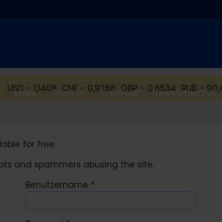
USD - 1,1408
CHF - 0,9268
GBP - 0,8534
RUB - 90,
Maps
Tools
Trainings
Newsletter Zoll
able for free.
obots and spammers abusing the site.
Benutzername
*