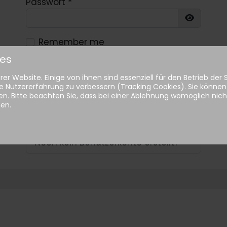
Passwort
*
Show Pa
Remember me
ies
Anmelden
er Website. Einige von ihnen sind essenziell für den Betrieb der
e Nutzererfahrung zu verbessern (Tracking Cookies). Sie können 
n. Bitte beachten Sie, dass bei einer Ablehnung womöglich nicht
Passwort vergessen?
hen.
Benutzername vergessen?
Noch kein Benutzerkonto erstellt?