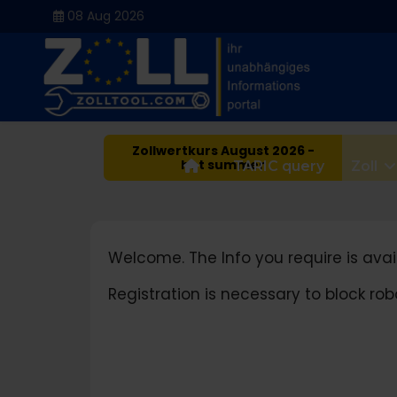
08 Aug 2026
Zollwertkurs August 2026 -
hot summer
Home
TARIC query
Zoll
Welcome. The Info you require is avail
Registration is necessary to block r