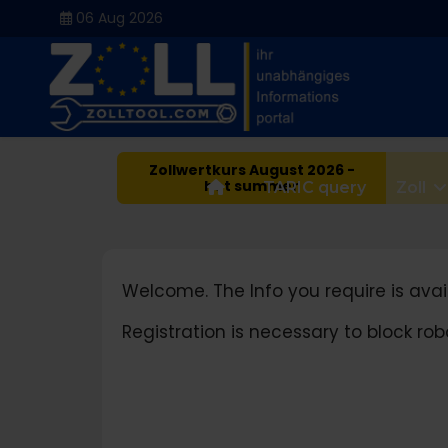
06 Aug 2026
Zollwertkurs August 2026 -
hot summer
Home
TARIC query
Zoll
Welcome. The Info you require is avail
Registration is necessary to block r