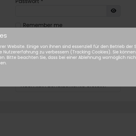
Passwort
*
Show Pa
Remember me
ies
Anmelden
er Website. Einige von ihnen sind essenziell für den Betrieb der
e Nutzererfahrung zu verbessern (Tracking Cookies). Sie können 
n. Bitte beachten Sie, dass bei einer Ablehnung womöglich nicht
Passwort vergessen?
hen.
Benutzername vergessen?
Noch kein Benutzerkonto erstellt?