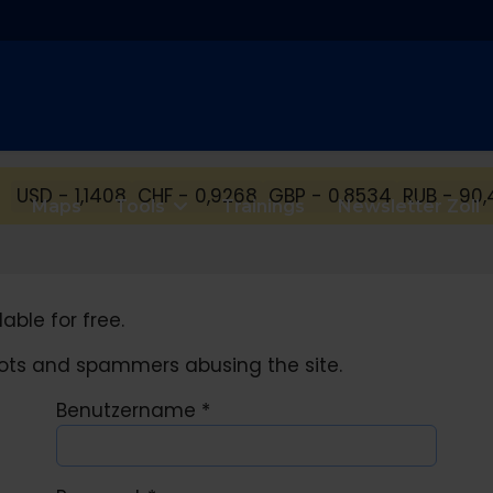
USD - 1,1408
CHF - 0,9268
GBP - 0,8534
RUB - 90,
Maps
Tools
Trainings
Newsletter Zoll
able for free.
obots and spammers abusing the site.
Benutzername
*