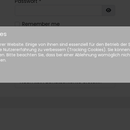
Passwort
*
Show Pa
Remember me
ies
Anmelden
er Website. Einige von ihnen sind essenziell für den Betrieb der
e Nutzererfahrung zu verbessern (Tracking Cookies). Sie können 
n. Bitte beachten Sie, dass bei einer Ablehnung womöglich nicht
Passwort vergessen?
hen.
Benutzername vergessen?
Noch kein Benutzerkonto erstellt?