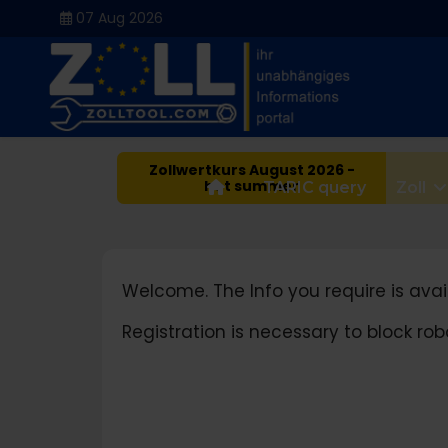
07 Aug 2026
Zollwertkurs August 2026 -
hot summer
Home
TARIC query
Zoll
Welcome. The Info you require is avail
Registration is necessary to block r