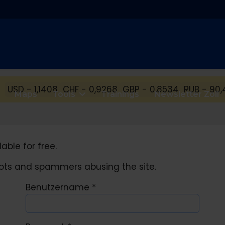
USD - 1,1408
CHF - 0,9268
GBP - 0,8534
RUB - 90,
Maps
Tools
Trainings
Newsletter Zoll
able for free.
obots and spammers abusing the site.
Benutzername
*