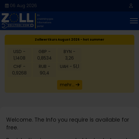
06 Aug 2026
Zollwertkurs August 2026 - hot summer
USD -
GBP -
BYN -
1,1408
0,8534
3,26
CHF -
RUB -
UAH - 51,1
0,9268
90,4
mehr...
Welcome. The Info you require is available for
free.