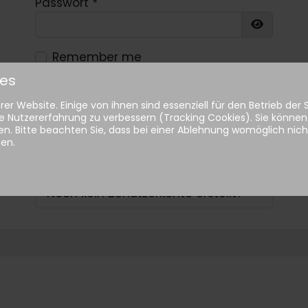
Passwort
*
Show Pa
Remember me
ies
Anmelden
er Website. Einige von ihnen sind essenziell für den Betrieb der
e Nutzererfahrung zu verbessern (Tracking Cookies). Sie können 
n. Bitte beachten Sie, dass bei einer Ablehnung womöglich nicht
Passwort vergessen?
hen.
Benutzername vergessen?
Noch kein Benutzerkonto erstellt?