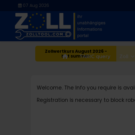
07 Aug 2026
Zollwertkurs August 2026 -
hot summer
Home
TARIC query
Zoll
Welcome. The Info you require is avail
Registration is necessary to block r