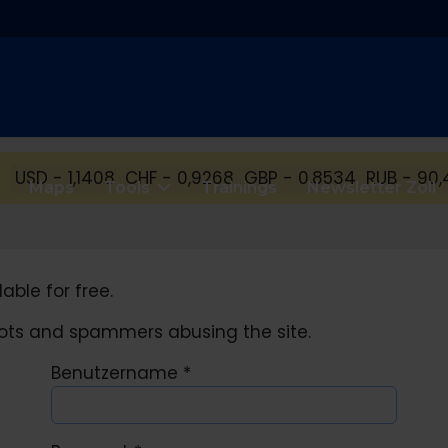
USD - 1,1408
CHF - 0,9268
GBP - 0,8534
RUB - 90,
Maps
Tools
Trainings
Newsletter Zoll
able for free.
obots and spammers abusing the site.
Benutzername
*