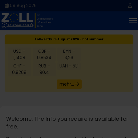
09 Aug 2026
Zollwertkurs August 2026 - hot summer
USD -
GBP -
BYN -
1,1408
0,8534
3,26
CHF -
RUB -
UAH - 51,1
0,9268
90,4
mehr...
Welcome. The Info you require is available for
free.