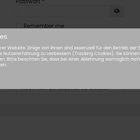
Passwort
*
Show Pa
Remember me
ies
Anmelden
er Website. Einige von ihnen sind essenziell für den Betrieb der
e Nutzererfahrung zu verbessern (Tracking Cookies). Sie können 
n. Bitte beachten Sie, dass bei einer Ablehnung womöglich nicht
Passwort vergessen?
hen.
Benutzername vergessen?
Noch kein Benutzerkonto erstellt?