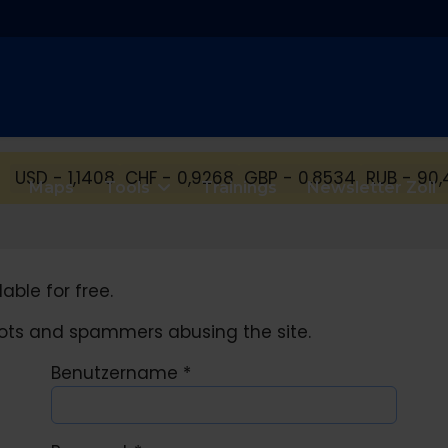
USD - 1,1408
CHF - 0,9268
GBP - 0,8534
RUB - 90,
Maps
Tools
Trainings
Newsletter Zoll
able for free.
obots and spammers abusing the site.
Benutzername
*