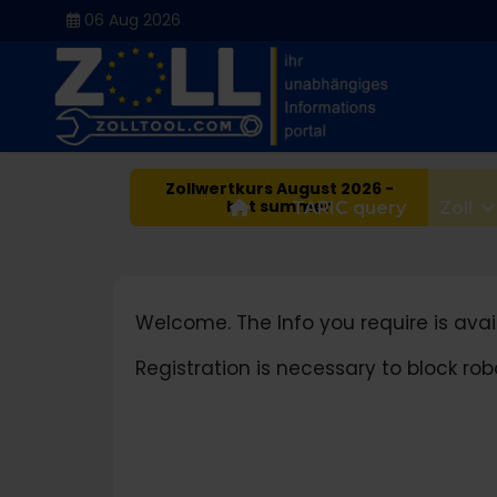
06 Aug 2026
Zollwertkurs August 2026 -
hot summer
Home
TARIC query
Zoll
Welcome. The Info you require is avail
Registration is necessary to block r