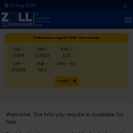
09 Aug 2026
Zollwertkurs August 2026 - hot summer
USD -
GBP -
BYN -
1,1408
0,8534
3,26
CHF -
RUB -
UAH - 51,1
0,9268
90,4
mehr...
Welcome. The Info you require is available for
free.