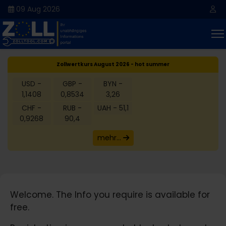
09 Aug 2026
Zollwertkurs August 2026 - hot summer
USD -
GBP -
BYN -
1,1408
0,8534
3,26
CHF -
RUB -
UAH - 51,1
0,9268
90,4
mehr...
Welcome. The Info you require is available for
free.